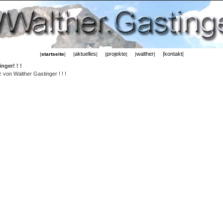
aktuelles
projekte
walther
|kontakt|
|
startseite
| |
| |
| |
|
nger! ! !
z von Walther Gastinger ! ! !